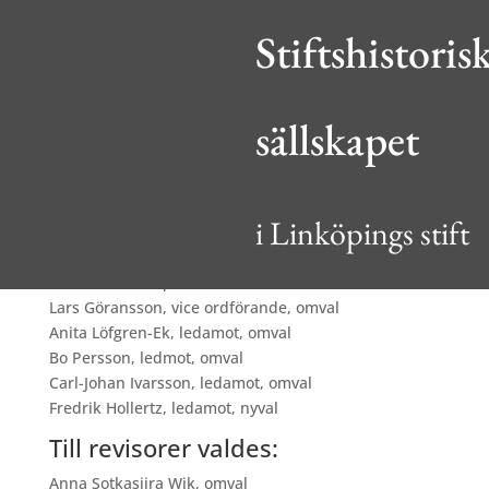
Stiftshistoris
sällskapet
Årsmöte 2024
av
admin
|
mar 12, 2024
|
Föreningsmöten
Igår avhölls sällskapets årsmöte för 2024, vilket samlade 17
i Linköpings stift
medlemmar.
Den nyvalda styrelsen utgörs av:
Christina Blomqvist, ordförande, omval
Lars Göransson, vice ordförande, omval
Anita Löfgren-Ek, ledamot, omval
Bo Persson, ledmot, omval
Carl-Johan Ivarsson, ledamot, omval
Fredrik Hollertz, ledamot, nyval
Till revisorer valdes:
Anna Sotkasiira Wik, omval