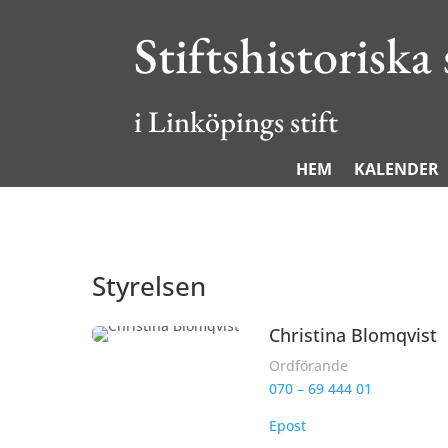
Stiftshistoriska
i Linköpings stift
HEM
KALENDER
Styrelsen
Christina Blomqvist
Ordförande
070 – 69 444 01
Epost