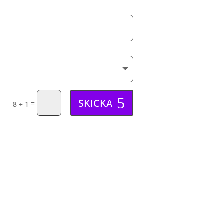
SKICKA
=
8 + 1